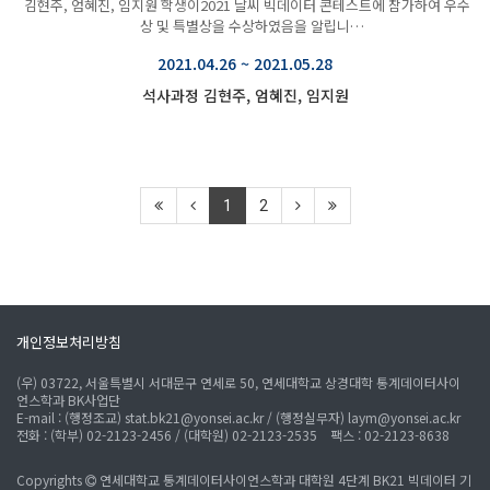
김현주, 엄혜진, 임지원 학생이2021 날씨 빅데이터 콘테스트에 참가하여 우수
상 및 특별상을 수상하였음을 알립니
다. …
2021.04.26 ~ 2021.05.28
석사과정 김현주, 엄혜진, 임지원
1
2
개인정보처리방침
(우) 03722, 서울특별시 서대문구 연세로 50, 연세대학교 상경대학 통계데이터사이
언스학과 BK사업단
E-mail :
(행정조교) stat.bk21@yonsei.ac.kr / (행정실무자) laym@yonsei.ac.kr
전화 :
(학부) 02-2123-2456
/ (대학원) 02-2123-2535
팩스 :
02-2123-8638
Copyrights
연세대학교 통계데이터사이언스학과 대학원 4단계 BK21 빅데이터 기